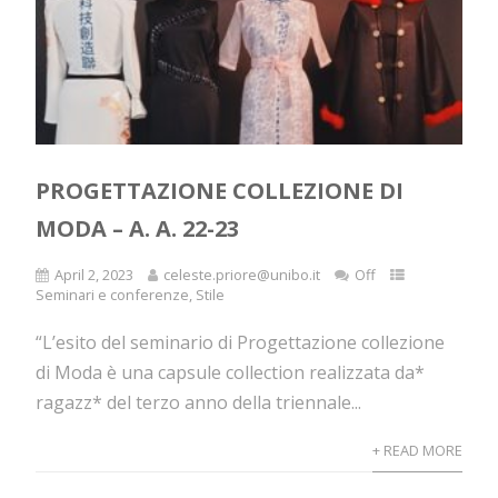
PROGETTAZIONE COLLEZIONE DI
MODA – A. A. 22-23
April 2, 2023
celeste.priore@unibo.it
Off
Seminari e conferenze
,
Stile
“L’esito del seminario di Progettazione collezione
di Moda è una capsule collection realizzata da*
ragazz* del terzo anno della triennale...
+ READ MORE