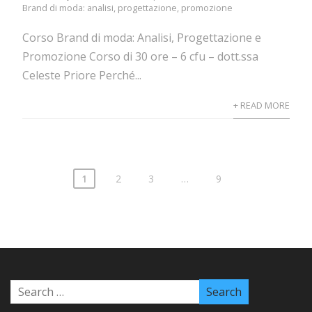
Brand di moda: analisi, progettazione, promozione
Corso Brand di moda: Analisi, Progettazione e
Promozione Corso di 30 ore – 6 cfu – dott.ssa
Celeste Priore Perché...
+ READ MORE
1
2
3
…
9