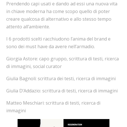
Prendendo capi usati e dando ad essi una nuova vita
in chiave moderna ha come scopo quello di poter
creare qualcosa di alternativo e allo stesso tempo
attento all’ambiente.
I 6 prodotti scelti racchiudono l’anima del brand e
sono dei must have da avere nell’armadio.
Giorgia Astore: capo gruppo, scrittura di testi, ricerca
di immagini, social curator
Giulia Bagnoli: scrittura dei testi, ricerca di immagini
Giulia D’Addazio: scrittura di testi, ricerca di immagini
Matteo Meschiari: scrittura di testi, ricerca di
immagini