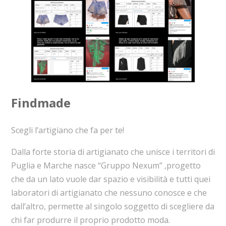
Findmade
Scegli l’artigiano che fa per te!
Dalla forte storia di artigianato che unisce i territori di
Puglia e Marche nasce “Gruppo Nexum” ,progetto
che da un lato vuole dar spazio e visibilità e tutti quei
laboratori di artigianato che nessuno conosce e che
dall’altro, permette al singolo soggetto di scegliere da
chi far produrre il proprio prodotto moda.