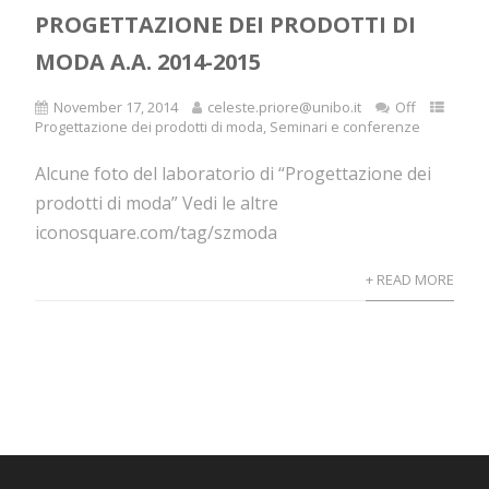
PROGETTAZIONE DEI PRODOTTI DI
MODA A.A. 2014-2015
November 17, 2014
celeste.priore@unibo.it
Off
Progettazione dei prodotti di moda
,
Seminari e conferenze
Alcune foto del laboratorio di “Progettazione dei
prodotti di moda” Vedi le altre
iconosquare.com/tag/szmoda
+ READ MORE