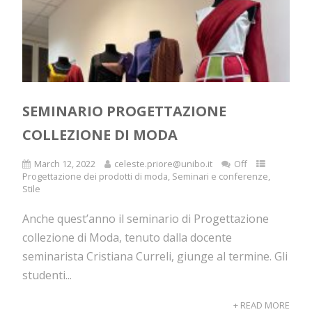
SEMINARIO PROGETTAZIONE
COLLEZIONE DI MODA
March 12, 2022
celeste.priore@unibo.it
Off
Progettazione dei prodotti di moda
,
Seminari e conferenze
,
Stile
Anche quest’anno il seminario di Progettazione
collezione di Moda, tenuto dalla docente
seminarista Cristiana Curreli, giunge al termine. Gli
studenti...
+ READ MORE