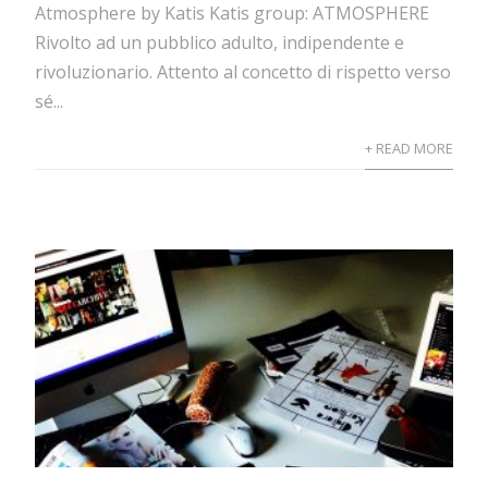
Atmosphere by Katis Katis group: ATMOSPHERE
Rivolto ad un pubblico adulto, indipendente e
rivoluzionario. Attento al concetto di rispetto verso
sé...
+ READ MORE