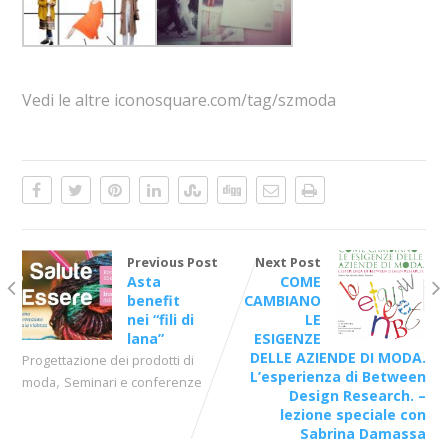
Vedi le altre iconosquare.com/tag/szmoda
Previous Post
Next Post
Asta
COME
benefit
CAMBIANO
nei “fili di
LE
lana”
ESIGENZE
DELLE AZIENDE DI MODA.
Progettazione dei prodotti di
L’esperienza di Between
,
moda
Seminari e conferenze
Design Research. –
lezione speciale con
Sabrina Damassa