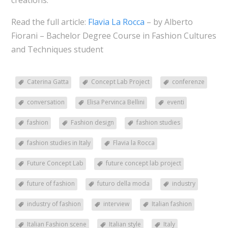
Read the full article:
Flavia La Rocca
– by Alberto
Fiorani – Bachelor Degree Course in Fashion Cultures
and Techniques student
Caterina Gatta
Concept Lab Project
conferenze
conversation
Elisa Pervinca Bellini
eventi
fashion
Fashion design
fashion studies
fashion studies in Italy
Flavia la Rocca
Future Concept Lab
future concept lab project
future of fashion
futuro della moda
industry
industry of fashion
interview
Italian fashion
Italian Fashion scene
Italian style
Italy