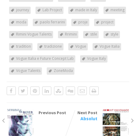
journey
Lab Project
made in Italy
meeting
moda
paolo ferrarini
proje
project
Rimini Vogue Talents
Rrimini
stile
style
tradition
tradizione
Vogue
Vogue Italia
Vogue Italia e Future Concept Lab
Vogue Italy
Vogue Talents
ZoneModa
Previous Post
Next Post
Absolut