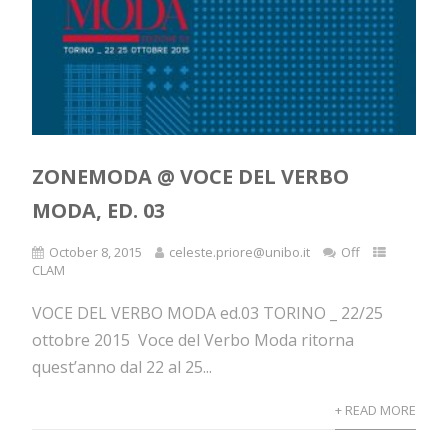
ZONEMODA @ VOCE DEL VERBO
MODA, ED. 03
October 8, 2015
celeste.priore@unibo.it
Off
CLAM
VOCE DEL VERBO MODA ed.03 TORINO _ 22/25
ottobre 2015 Voce del Verbo Moda ritorna
quest’anno dal 22 al 25...
+ READ MORE