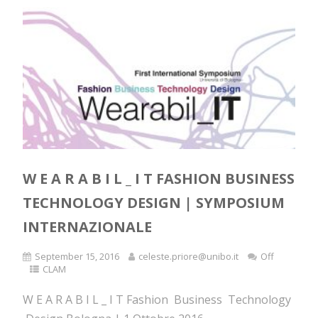
W E A R A B I L _ I T FASHION BUSINESS
TECHNOLOGY DESIGN | SYMPOSIUM
INTERNAZIONALE
September 15, 2016
celeste.priore@unibo.it
Off
CLAM
W E A R A B I L _ I T Fashion Business Technology