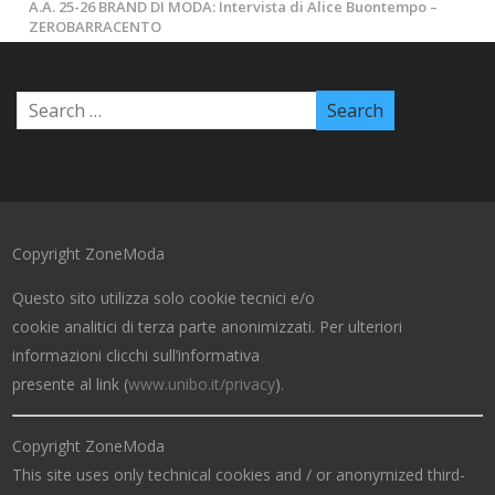
A.A. 25-26 BRAND DI MODA: Intervista di Alice Buontempo –
ZEROBARRACENTO
Copyright ZoneModa
Questo sito utilizza solo cookie tecnici e/o
cookie analitici di terza parte anonimizzati. Per ulteriori
informazioni clicchi sull’informativa
presente al link (
www.unibo.it/privacy
).
Copyright ZoneModa
This site uses only technical cookies and / or anonymized third-