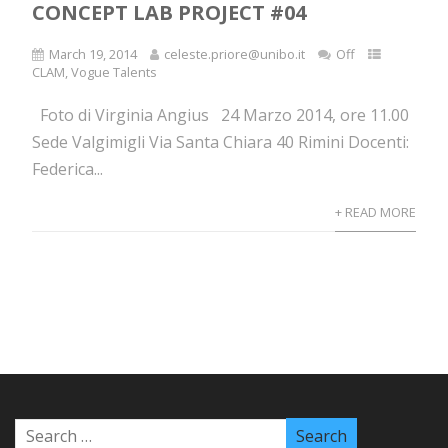
CONCEPT LAB PROJECT #04
March 19, 2014
celeste.priore@unibo.it
Off
CLAM
,
Vogue Talents
Foto di Virginia Angius 24 Marzo 2014, ore 11.00
Sede Valgimigli Via Santa Chiara 40 Rimini Docenti:
Federica...
+ READ MORE