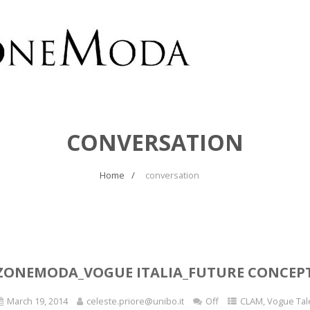
CONVERSATION
Home
conversation
ZONEMODA_VOGUE ITALIA_FUTURE CONCEPT 
March 19, 2014
celeste.priore@unibo.it
Off
CLAM
,
Vogue Tal