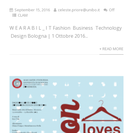
September 15, 2016
celeste.priore@unibo.it
Off
CLAM
W E A R A B I L _ I T Fashion Business Technology
Design Bologna | 1 Ottobre 2016...
+ READ MORE