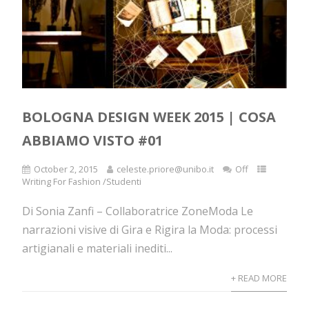
BOLOGNA DESIGN WEEK 2015 | COSA
ABBIAMO VISTO #01
October 2, 2015
celeste.priore@unibo.it
Off
Writing For Fashion /Studenti
Di Sonia Zanfi – Collaboratrice ZoneModa Le
narrazioni visive di Gira e Rigira la Moda: processi
artigianali e materiali inediti...
+ READ MORE