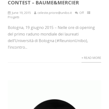
CONTEST – BAUME&MERCIER
June 19, 2015
celeste.priore@unibo.it
Off
Progetti
Bologna, 19 giugno 2015 – Nelle ore di opening
del primo raduno mondiale dei laureati
dell’Università di Bologna (#ReunionUnibo),
l’incontro...
+ READ MORE