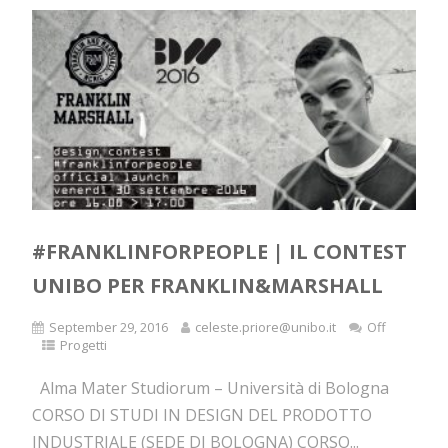
#FRANKLINFORPEOPLE | IL CONTEST
UNIBO PER FRANKLIN&MARSHALL
September 29, 2016
celeste.priore@unibo.it
Off
Progetti
Alma Mater Studiorum – Università di Bologna
CORSO DI STUDI IN DESIGN DEL PRODOTTO
INDUSTRIALE (SEDE DI BOLOGNA) CORSO...