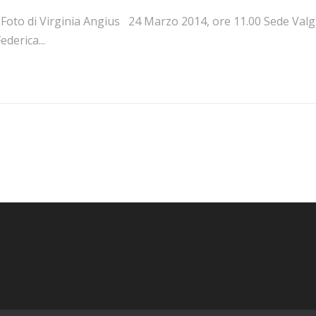
Foto di Virginia Angius 24 Marzo 2014, ore 11.00 Sede Valgim
ederica...