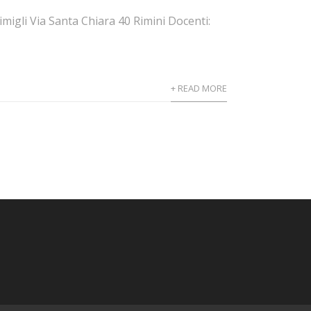
igli Via Santa Chiara 40 Rimini Docenti:
+ READ MORE