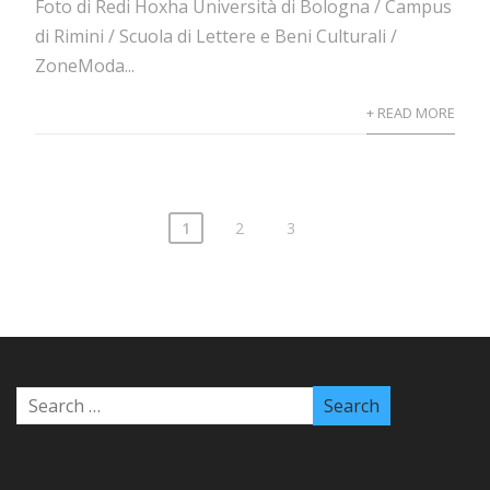
Foto di Redi Hoxha Università di Bologna / Campus
di Rimini / Scuola di Lettere e Beni Culturali /
ZoneModa...
+ READ MORE
1
2
3