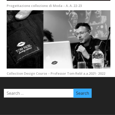
Progettazione collezione di Moda – A. A. 22-23
Collection Design Course – Professor Tom Rebl a.a.2021- 2022