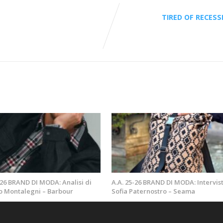
TIRED OF RECESS
-26 BRAND DI MODA: Analisi di
A.A. 25-26 BRAND DI MODA: Intervist
o Montalegni – Barbour
Sofia Paternostro – Seama