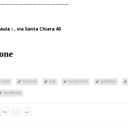
————————————————
aula
, via Santa Chiara 40
1
eone
 rimini
Florence
Italy
moda rimini
publisher
WordPress