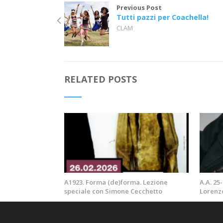
Previous Post
Tutti pazzi per Coachella!
CLAM
RELATED POSTS
A1923. Forma (de)forma. Lezione
A.A. 25
speciale con Simone Cecchetto
Lorenz