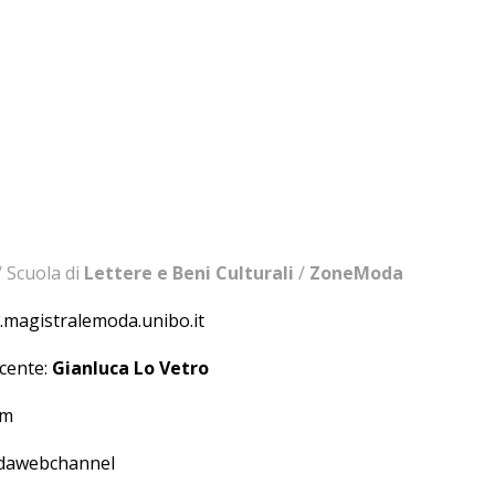
 Scuola di
Lettere e Beni Culturali
/
ZoneModa
magistralemoda.unibo.it
cente:
Gianluca Lo Vetro
om
dawebchannel