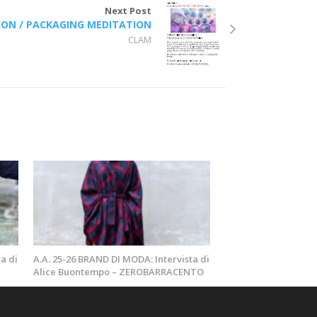
Next Post
ION / PACKAGING MEDITATION
CLAM
a di
A.A. 25-26 BRAND DI MODA: Intervista di
Alice Buontempo – ZEROBARRACENTO