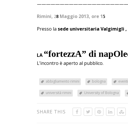
———————————————————
Rimini,
Maggio 2013, ore 1
2
8
5
Presso la
sede universitaria Valgimigli
,
“fortezzA” di napOl
LA
L’incontro è aperto al pubblico.
abbigliamento rimini
bologna
eventi
università rimini
University of Bologna
SHARE THIS