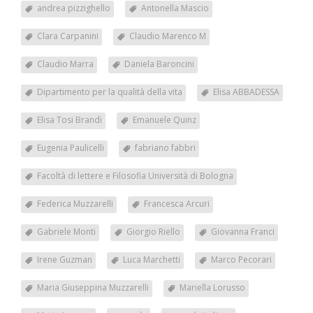
andrea pizzighello
Antonella Mascio
Clara Carpanini
Claudio Marenco M
Claudio Marra
Daniela Baroncini
Dipartimento per la qualità della vita
Elisa ABBADESSA
Elisa Tosi Brandi
Emanuele Quinz
Eugenia Paulicelli
fabriano fabbri
Facoltà di lettere e Filosofia Università di Bologna
Federica Muzzarelli
Francesca Arcuri
Gabriele Monti
Giorgio Riello
Giovanna Franci
Irene Guzman
Luca Marchetti
Marco Pecorari
Maria Giuseppina Muzzarelli
Mariella Lorusso