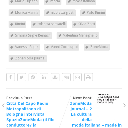
Mario Lupano
moda
moda italiana
Monica Hanna
nicoletta giusti
Polo Rimini
Rimini
roberta sassatelli
Silvia Zotti
Simona Segre Reinach
Valentina Meneghello
Vanessa Bujak
Vanni Codeluppi
ZoneModa
ZoneModa Journal
Previous Post
Next Post
Città Del Capo Radio
ZoneModa
Metropolitana di
Journal – 2
Bologna intervista
La cultura
SpazioZoneModa (il filo
della
conduttore? la
moda italiana – made in