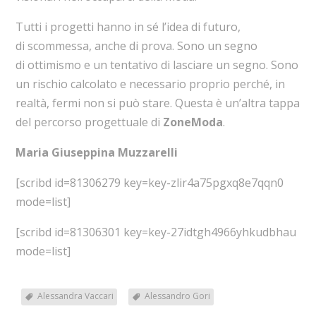
Tutti i progetti hanno in sé l’idea di futuro,
di scommessa, anche di prova. Sono un segno
di ottimismo e un tentativo di lasciare un segno. Sono
un rischio calcolato e necessario proprio perché, in
realtà, fermi non si può stare. Questa è un’altra tappa
del percorso progettuale di
ZoneModa
.
Maria Giuseppina Muzzarelli
[scribd id=81306279 key=key-zlir4a75pgxq8e7qqn0
mode=list]
[scribd id=81306301 key=key-27idtgh4966yhkudbhau
mode=list]
Alessandra Vaccari
Alessandro Gori