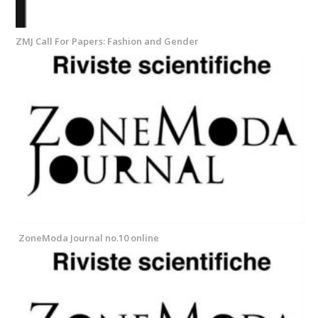
ZMJ Call For Papers: Fashion and Gender
ZoneModa Journal no.10 online