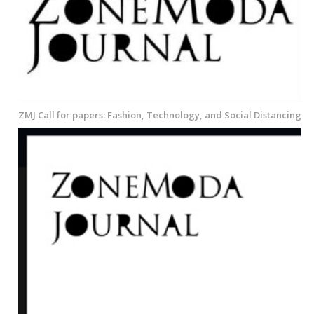
ZMJ Call for papers: Fashion, Technology, and Social Distancing