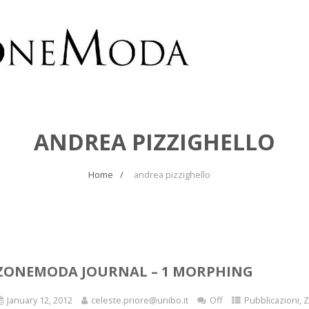
ANDREA PIZZIGHELLO
Home
andrea pizzighello
ZONEMODA JOURNAL – 1 MORPHING
January 12, 2012
celeste.priore@unibo.it
Off
Pubblicazioni
,
Z