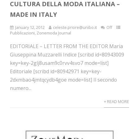
CULTURA DELLA MODA ITALIANA –
MADE IN ITALY
January 12, 2012
celeste.priore@unibo.it
Off
Pubblicazioni
,
Zonemoda Journal
EDITORIALE – LETTER FROM THE EDITOR Maria
Giuseppina Muzzarelli Indice [scribd id=80943009
key=key-2glj8usam9c0rvv4svo7 mode=list]
Editoriale [scribd id=80942971 key=key-
2dxmbao4jmtqcydb4goe mode=list] Il secondo
numero...
+ READ MORE