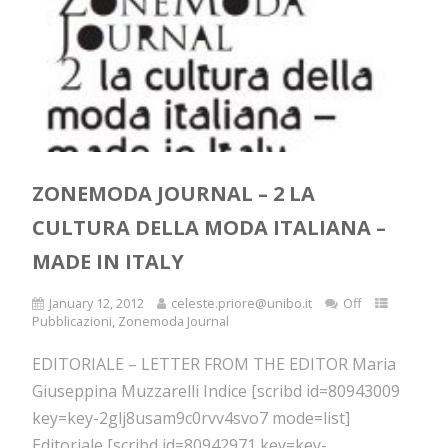
ZONEMODA JOURNAL – 2 LA
CULTURA DELLA MODA ITALIANA –
MADE IN ITALY
January 12, 2012
celeste.priore@unibo.it
Off
Pubblicazioni
,
Zonemoda Journal
EDITORIALE – LETTER FROM THE EDITOR Maria
Giuseppina Muzzarelli Indice [scribd id=80943009
key=key-2glj8usam9c0rvv4svo7 mode=list]
Editoriale [scribd id=80942971 key=key-