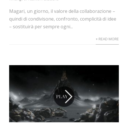
Magari, un giorno, il valore della collaborazione –
quindi di condivisone, confronto, complicità di idee
– sostituirà per sempre ogni...
+ READ MORE