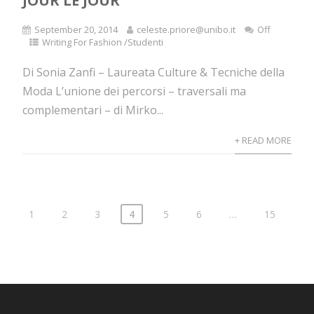
JOUR LE JOUR
September 20, 2014
celeste.priore@unibo.it
Off
Writing For Fashion /Studenti
Di Sonia Zanfi – Laureata Culture & Tecniche della
Moda L’unione dei percorsi – traversali ma
complementari – di Mirko...
+ READ MORE
1
2
3
4
5
6
…
15