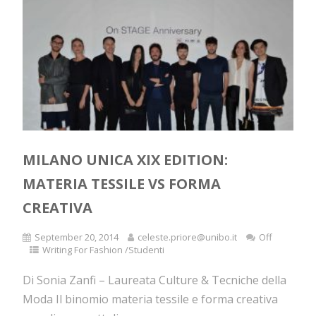
MILANO UNICA XIX EDITION:
MATERIA TESSILE VS FORMA
CREATIVA
September 20, 2014
celeste.priore@unibo.it
Off
Writing For Fashion /Studenti
Di Sonia Zanfi – Laureata Culture & Tecniche della
Moda Il binomio materia tessile e forma creativa