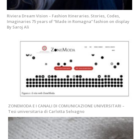
Riviera Dream Vision – Fashion Itineraries. Stories, Codes,
Imaginaries 75 years of “Made in Romagna” fashion on display
By Saroj Ali
ZONEMODA E I CANALI DI COMUNICAZIONE UNIVERSITARI –
Tesi universitaria di Carlotta Selvagno