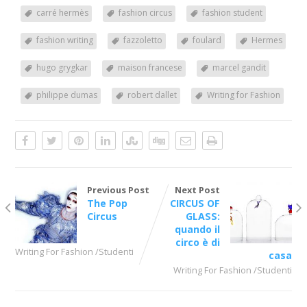
carré hermès
fashion circus
fashion student
fashion writing
fazzoletto
foulard
Hermes
hugo grygkar
maison francese
marcel gandit
philippe dumas
robert dallet
Writing for Fashion
Previous Post
Next Post
The Pop
CIRCUS OF
Circus
GLASS:
quando il
circo è di
Writing For Fashion /Studenti
casa
Writing For Fashion /Studenti