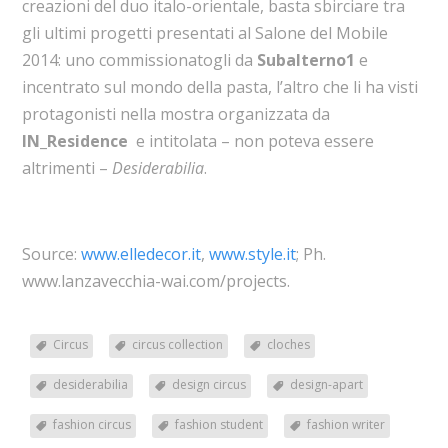
creazioni del duo italo-orientale, basta sbirciare tra
gli ultimi progetti presentati al Salone del Mobile
2014: uno commissionatogli da
Subalterno1
e
incentrato sul mondo della pasta, l’altro che li ha visti
protagonisti nella mostra organizzata da
IN_Residence
e intitolata – non poteva essere
altrimenti –
Desiderabilia
.
Source:
www.elledecor.it
,
www.style.it
; Ph.
www.lanzavecchia-wai.com/projects.
Circus
circus collection
cloches
desiderabilia
design circus
design-apart
fashion circus
fashion student
fashion writer