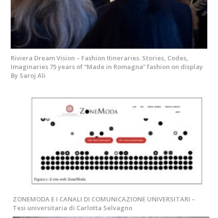
Riviera Dream Vision – Fashion Itineraries. Stories, Codes,
Imaginaries 75 years of “Made in Romagna” fashion on display
By Saroj Ali
ZONEMODA E I CANALI DI COMUNICAZIONE UNIVERSITARI –
Tesi universitaria di Carlotta Selvagno