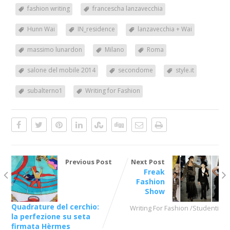
fashion writing
francescha lanzavecchia
Hunn Wai
IN_residence
lanzavecchia + Wai
massimo lunardon
Milano
Roma
salone del mobile 2014
secondome
style.it
subalterno1
Writing for Fashion
Previous Post
Next Post
Freak
Fashion
Show
Quadrature del cerchio:
Writing For Fashion /Studenti
la perfezione su seta
firmata Hèrmes