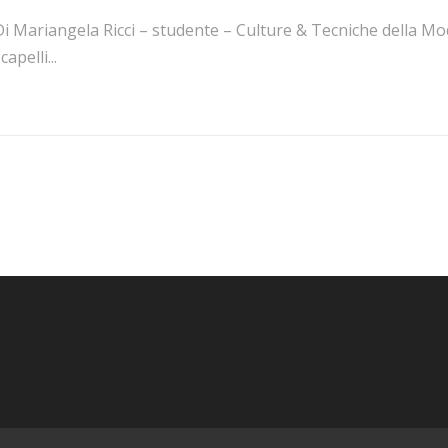
Di Mariangela Ricci – studente – Culture & Tecniche della M
 capelli...