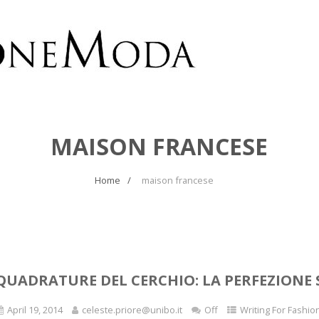
MAISON FRANCESE
Home
maison francese
QUADRATURE DEL CERCHIO: LA PERFEZIONE 
April 19, 2014
celeste.priore@unibo.it
Off
Writing For Fashio