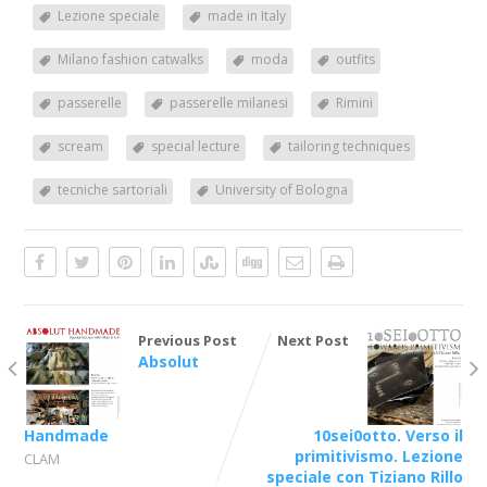
Lezione speciale
made in Italy
Milano fashion catwalks
moda
outfits
passerelle
passerelle milanesi
Rimini
scream
special lecture
tailoring techniques
tecniche sartoriali
University of Bologna
Previous Post
Next Post
Absolut
Handmade
10sei0otto. Verso il
primitivismo. Lezione
CLAM
speciale con Tiziano Rillo