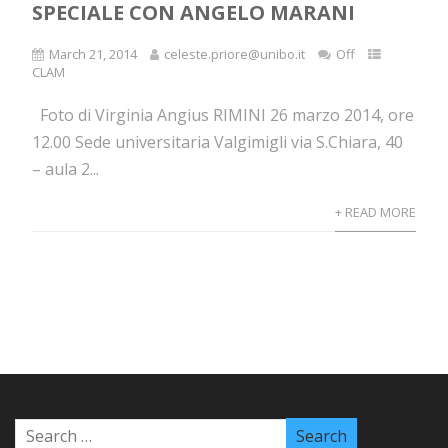
SPECIALE CON ANGELO MARANI
March 21, 2014
celeste.priore@unibo.it
Off
CLAM
Foto di Virginia Angius RIMINI 26 marzo 2014, ore
12.00 Sede universitaria Valgimigli via S.Chiara, 40
– aula 2...
+ READ MORE