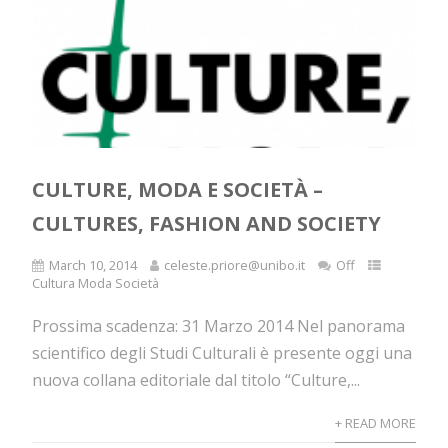
CULTURE, MODA E SOCIETÀ –
CULTURES, FASHION AND SOCIETY
March 10, 2014
celeste.priore@unibo.it
Off
Cultura Moda Società
Prossima scadenza: 31 Marzo 2014 Nel panorama
scientifico degli Studi Culturali è presente oggi una
nuova collana editoriale dal titolo “Culture,...
+ READ MORE