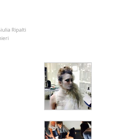
lia Ripalti
ieri