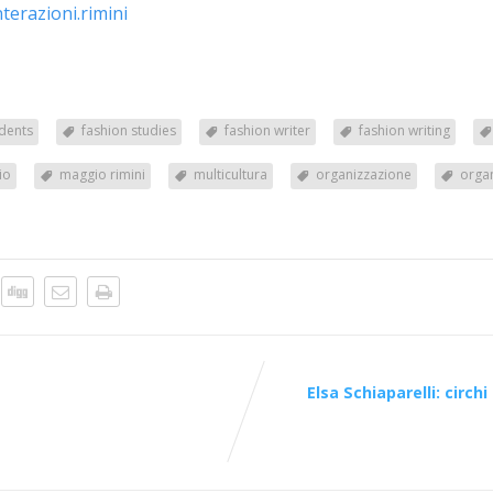
erazioni.rimini
udents
fashion studies
fashion writer
fashion writing
io
maggio rimini
multicultura
organizzazione
organ
Elsa Schiaparelli: circhi