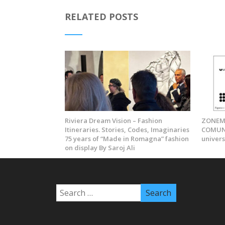
RELATED POSTS
Riviera Dream Vision – Fashion
ZONEMO
Itineraries. Stories, Codes, Imaginaries
COMUNI
75 years of “Made in Romagna” fashion
univers
on display By Saroj Ali