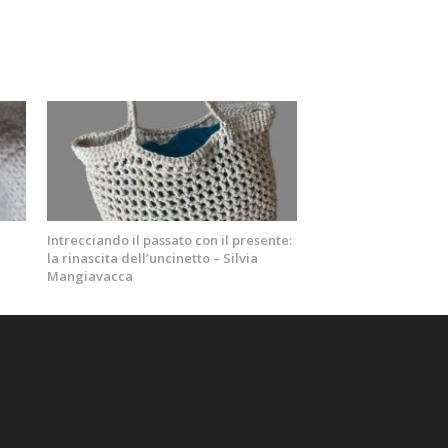
Intrecciando il passato con il presente:
la rinascita dell’uncinetto – Silvia
Mangiavacca