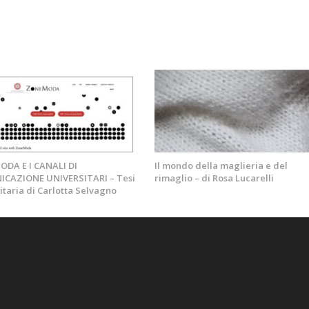
DA E I CANALI DI
Il mondo della maglieria e del
CAZIONE UNIVERSITARI – Tesi
rimaglio – di Rosa Lucarelli
itaria di Carlotta Selvagno