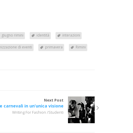
giugno rimini
identità
interazioni
izzazione di eventi
primavera
Rimini
Next Post
 e carnevali in un’unica visione
Writing For Fashion /Studenti