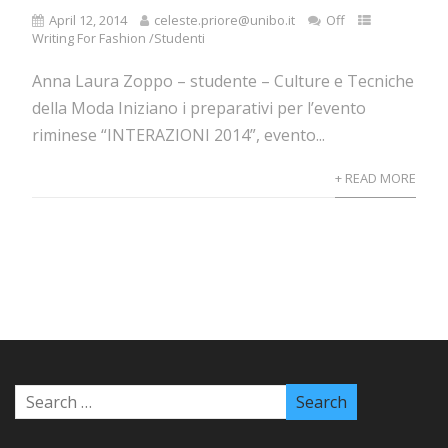
April 12, 2014
celeste.priore@unibo.it
Off
Writing For Fashion /Studenti
Anna Laura Zoppo – studente – Culture e Tecniche
della Moda Iniziano i preparativi per l’evento
riminese “INTERAZIONI 2014”, evento...
+ READ MORE