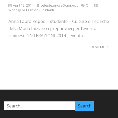
April 12, 2014
celeste.priore@unibo.it
Off
Writing For Fashion /Studenti
Anna Laura Zoppo – studente – Culture e Tecniche
della Moda Iniziano i preparativi per l’evento
riminese “INTERAZIONI 2014”, evento...
+ READ MORE