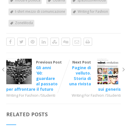
moda e politica
Obama
spaziozonemoda
t-shirt mezzo di comunicazione
Writing for Fashion
ZoneModa
Previous Post
Next Post
Gli anni
Pagine di
’60:
velluto.
guardare
Storia di
al passato
una rivista
per affrontare il futuro
sui generis
Writing For Fashion /Studenti
Writing For Fashion /Studenti
RELATED POSTS