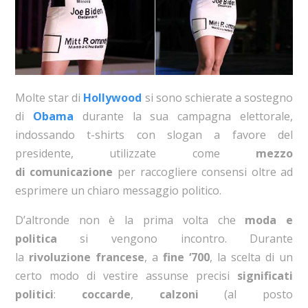
Molte star di
Hollywood
si sono schierate a sostegno
di
Obama
durante la sua campagna elettorale,
indossando t-shirts con slogan a favore del
presidente, utilizzate come
mezzo
di
comunicazione
per raccogliere consensi oltre ad
esprimere un chiaro messaggio politico.
D’altronde non è la prima volta che
moda e
politica
si vengono incontro. Durante
la
rivoluzione
francese
, a
fine ‘700
, la scelta di un
certo modo di vestire assunse precisi
significati
politici
:
coccarde
,
calzoni
(al posto