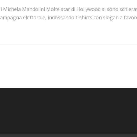
di Michela Mandolini Molte star di Hollywood si sono schier
ampagna elettorale, indossando t-shirts con slogan a favore.