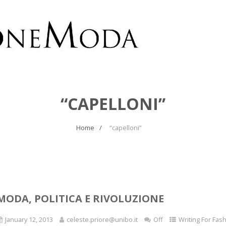
“CAPELLONI”
Home
“capelloni”
MODA, POLITICA E RIVOLUZIONE
January 12, 2013
celeste.priore@unibo.it
Off
Writing For Fas