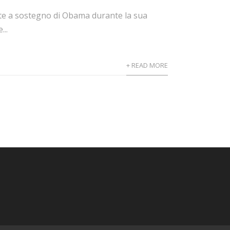
ate a sostegno di Obama durante la sua
..
+ READ MORE