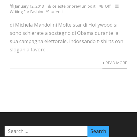
January 12, 2013
celeste.priore@unibo.it
Off
Writing For Fashion /Studenti
di Michela Mandolini Molte star di Hollywood si
sono schierate a sostegno di Obama durante la
sua campagna elettorale, indossando t-shirts con
slogan a favore...
+ READ MORE