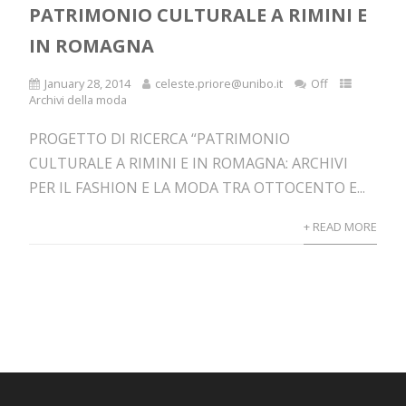
PATRIMONIO CULTURALE A RIMINI E
IN ROMAGNA
January 28, 2014
celeste.priore@unibo.it
Off
Archivi della moda
PROGETTO DI RICERCA “PATRIMONIO
CULTURALE A RIMINI E IN ROMAGNA: ARCHIVI
PER IL FASHION E LA MODA TRA OTTOCENTO E...
+ READ MORE