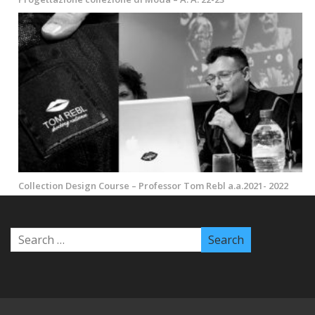
Collection Design Course – Professor Tom Rebl a.a.2021- 2022