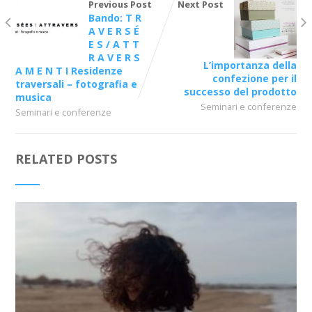
Previous Post
Next Post
Bando: T R
A V E R S É
E S / A T T
R A V E R S
L’importanza della
A M E N T I Residenze
confezione per il
traversali – fotografia e
successo del prodotto
musica
Seminari e conferenze
Seminari e conferenze
RELATED POSTS