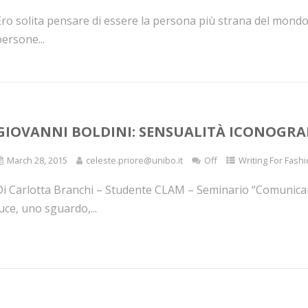
Ero solita pensare di essere la persona più strana del mondo
ersone...
GIOVANNI BOLDINI: SENSUALITÀ ICONOGRAFI
March 28, 2015
celeste.priore@unibo.it
Off
Writing For Fashi
Di Carlotta Branchi – Studente CLAM – Seminario “Comunica
uce, uno sguardo,...