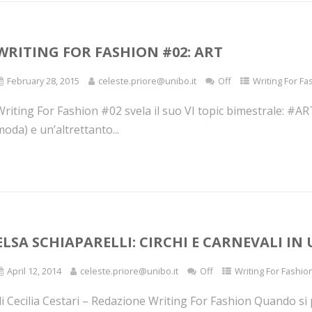
WRITING FOR FASHION #02: ART
February 28, 2015
celeste.priore@unibo.it
Off
Writing For Fa
riting For Fashion #02 svela il suo VI topic bimestrale: #ART.
oda) e un’altrettanto...
ELSA SCHIAPARELLI: CIRCHI E CARNEVALI IN
April 12, 2014
celeste.priore@unibo.it
Off
Writing For Fashio
i Cecilia Cestari – Redazione Writing For Fashion Quando si p