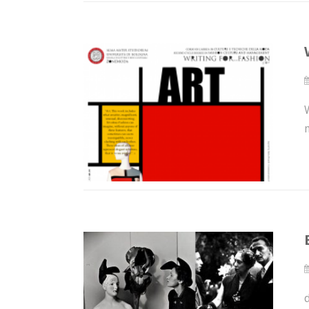
W
m
d