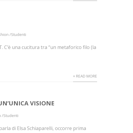
shion /Studenti
 C’è una cucitura tra “un metaforico filo (la
+ READ MORE
 UN’UNICA VISIONE
n /Studenti
arla di Elsa Schiaparelli, occorre prima