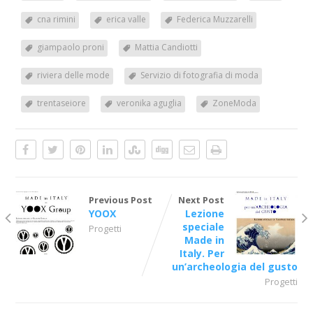
cna rimini
erica valle
Federica Muzzarelli
giampaolo proni
Mattia Candiotti
riviera delle mode
Servizio di fotografia di moda
trentaseiore
veronika aguglia
ZoneModa
Previous Post
Next Post
YOOX
Lezione
speciale
Progetti
Made in
Italy. Per
un’archeologia del gusto
Progetti