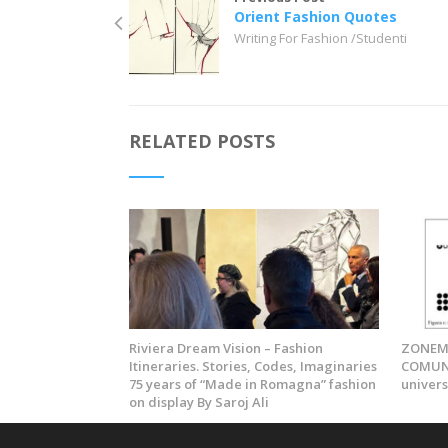
Orient Fashion Quotes
Writing For Fashion /Studenti
RELATED POSTS
Riviera Dream Vision – Fashion
ZONEMO
Itineraries. Stories, Codes, Imaginaries
COMUNI
75 years of “Made in Romagna” fashion
univers
on display By Saroj Ali