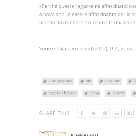
«Perché queste ragazze mi affascinano così
a nove anni, è essere affascinante per le 
mondo dovrebbero avere una formazione 
Source: Diana Vreeland (2012),
D.V.
, Roma, 
autobiografia
bio
citazione
D
harper's baazar
icona
oriente
SHARE THIS
Previous Post