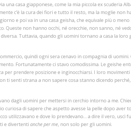
ia una casa giapponese, come la mia piccola ex scuderia Alban
mente c’è la cura dei fiori e tutto il resto, ma la moglie non
il giorno e poi va in una casa geisha, che equivale più o meno 
nto. Queste non hanno occhi, né orecchie, non sanno, né ved
iversa. Tuttavia, quando gli uomini tornano a casa la loro 
commercio, quindi ogni sera cenavo in compagnia di uomini. 
ento. Fortunatamente ci stavo comodissima. Le geishe entr
za per prendere posizione e inginocchiarsi. I loro movimenti
non ti senti strana a non sapere cosa stanno dicendo perché, 
avano dagli uomini per mettersi in cerchio intorno a me. Chied
o curiosa di sapere che aspetto avesse la pelle dopo aver to
ucco utilizzavano e dove lo prendevano… a dire il vero, uscì fu
i e divertenti
anche per me
, non solo per gli uomini.