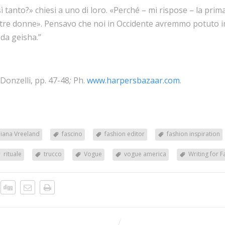
 tanto?» chiesi a uno di loro. «Perché – mi rispose – la pri
altre donne». Pensavo che noi in Occidente avremmo potuto i
da geisha.”
Donzelli, pp. 47-48
;
Ph.
www.harpersbazaar.com
.
iana Vreeland
fascino
fashion editor
fashion inspiration
rituale
trucco
Vogue
vogue america
Writing for 