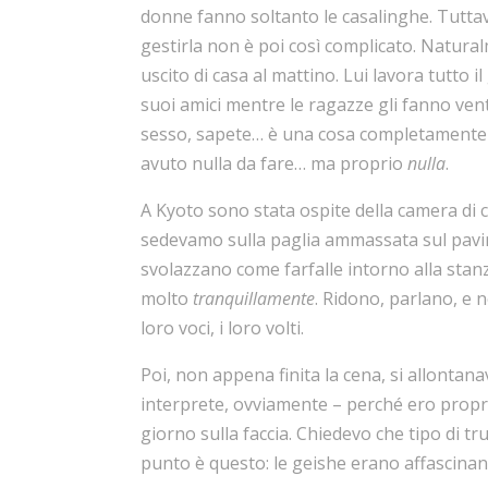
donne fanno soltanto le casalinghe. Tuttav
gestirla non è poi così complicato. Natural
uscito di casa al mattino. Lui lavora tutto 
suoi amici mentre le ragazze gli fanno ve
sesso, sapete… è una cosa completamente d
avuto nulla da fare… ma proprio
nulla
.
A Kyoto sono stata ospite della camera di 
sedevamo sulla paglia ammassata sul pavim
svolazzano come farfalle intorno alla stan
molto
tranquillamente
. Ridono, parlano, e 
loro voci, i loro volti.
Poi, non appena finita la cena, si allontan
interprete, ovviamente – perché ero propri
giorno sulla faccia. Chiedevo che tipo di tr
punto è questo: le geishe erano affascinant