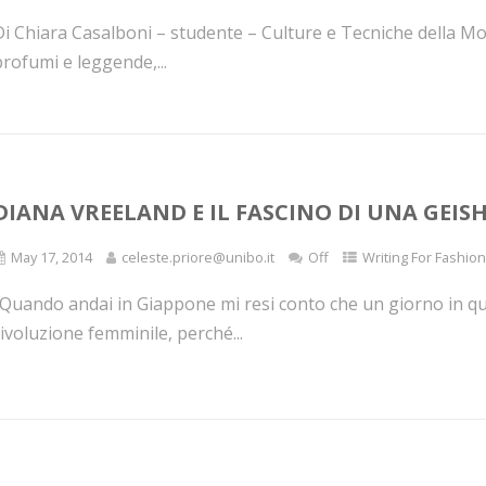
i Chiara Casalboni – studente – Culture e Tecniche della Mod
rofumi e leggende,...
DIANA VREELAND E IL FASCINO DI UNA GEIS
May 17, 2014
celeste.priore@unibo.it
Off
Writing For Fashion
“Quando andai in Giappone mi resi conto che un giorno in que
ivoluzione femminile, perché...