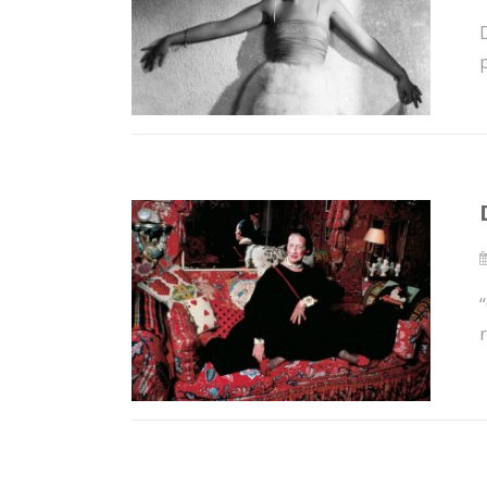
D
p
r