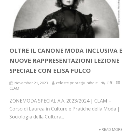
OLTRE IL CANONE MODA INCLUSIVA E
NUOVE RAPPRESENTAZIONI LEZIONE
SPECIALE CON ELISA FULCO
November 21, 2023
celeste.priore@unibo.it
Off
CLAM
ZONEMODA SPECIAL A.A. 2023/2024 | CLAM –
Corso di Laurea in Culture e Pratiche della Moda |
Sociologia della Cultura...
+ READ MORE