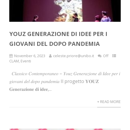
YOUZ GENERAZIONE DI IDEE PER I
GIOVANI DEL DOPO PANDEMIA
November 6, 2023
celeste.priore@unibo.it
Off
CLAM
,
Eventi
𝐶𝑙𝑎𝑠𝑠𝑖𝑐𝑜 𝐶𝑜𝑛𝑡𝑒𝑚𝑝𝑜𝑟𝑎𝑛𝑒𝑜 – 𝑌𝑜𝑢𝑧 𝐺𝑒𝑛𝑒𝑟𝑎𝑧𝑖𝑜𝑛𝑒 𝑑𝑖 𝐼𝑑𝑒𝑒 𝑝𝑒𝑟 𝑖
𝑔𝑖𝑜𝑣𝑎𝑛𝑖 𝑑𝑒𝑙 𝑑𝑜𝑝𝑜 𝑝𝑎𝑛𝑑𝑒𝑚𝑖𝑎 Il progetto 𝐘𝐎𝐔𝐙
𝐆𝐞𝐧𝐞𝐫𝐚𝐳𝐢𝐨𝐧𝐞 𝐝𝐢 𝐢𝐝𝐞𝐞,...
+ READ MORE