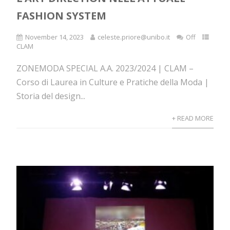
FASHION SYSTEM
November 14, 2023
celeste.priore@unibo.it
Off
CLAM
ZONEMODA SPECIAL A.A. 2023/2024 | CLAM –
Corso di Laurea in Culture e Pratiche della Moda |
Storia del design...
+ READ MORE