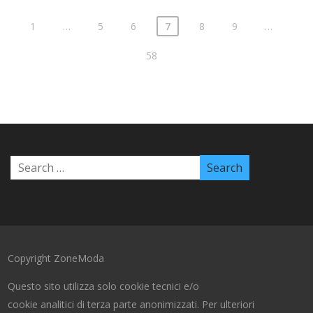
1
…
5
6
7
8
9
…
58
Copyright ZoneModa
Questo sito utilizza solo cookie tecnici e/o
cookie analitici di terza parte anonimizzati. Per ulteriori