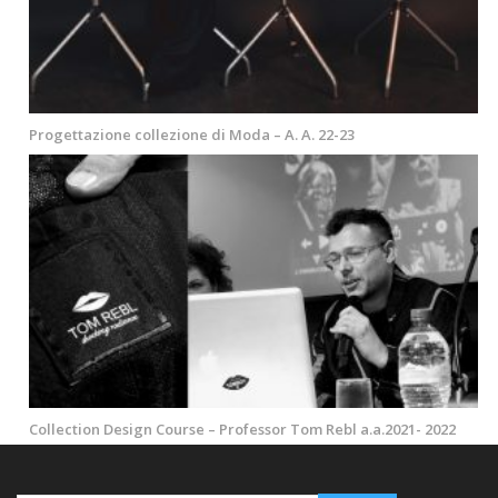
Progettazione collezione di Moda – A. A. 22-23
Collection Design Course – Professor Tom Rebl a.a.2021- 2022