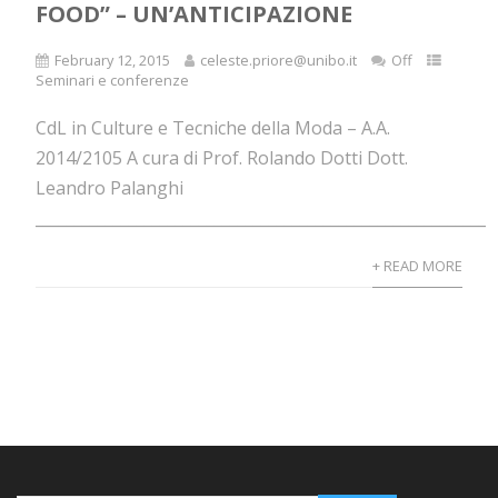
FOOD” – UN’ANTICIPAZIONE
February 12, 2015
celeste.priore@unibo.it
Off
Seminari e conferenze
CdL in Culture e Tecniche della Moda – A.A.
2014/2105 A cura di Prof. Rolando Dotti Dott.
Leandro Palanghi
____________________________________________________________.
+ READ MORE