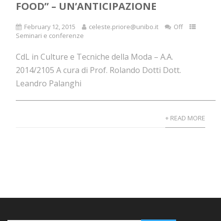
FOOD” – UN’ANTICIPAZIONE
February 12, 2015
celeste.priore@unibo.it
Off
Seminari e conferenze
CdL in Culture e Tecniche della Moda – A.A.
2014/2105 A cura di Prof. Rolando Dotti Dott.
Leandro Palanghi
____________________________________________________________.
+ READ MORE