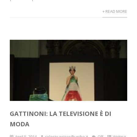
+ READ MORE
GATTINONI: LA TELEVISIONE È DI
MODA
April 5, 2014
celeste.priore@unibo.it
Off
Writing