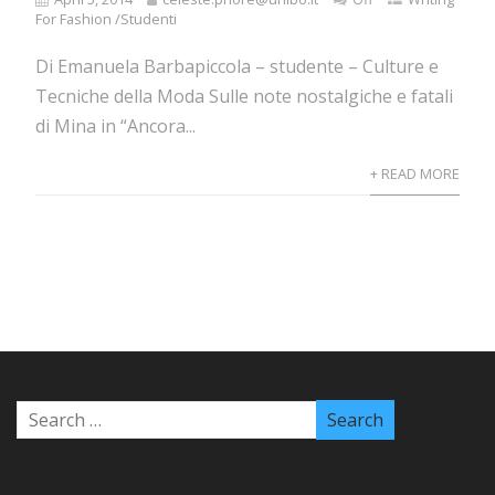
For Fashion /Studenti
Di Emanuela Barbapiccola – studente – Culture e
Tecniche della Moda Sulle note nostalgiche e fatali
di Mina in “Ancora...
+ READ MORE