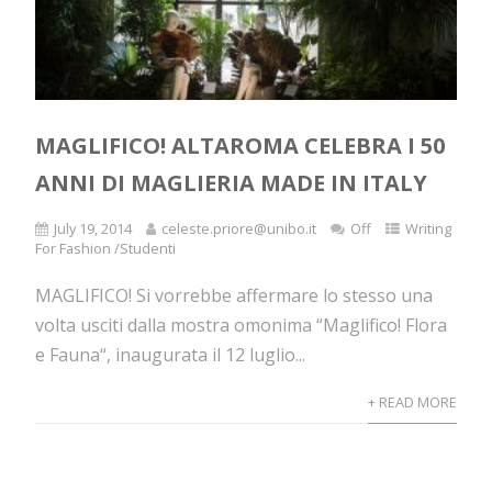
MAGLIFICO! ALTAROMA CELEBRA I 50
ANNI DI MAGLIERIA MADE IN ITALY
July 19, 2014
celeste.priore@unibo.it
Off
Writing
For Fashion /Studenti
MAGLIFICO! Si vorrebbe affermare lo stesso una
volta usciti dalla mostra omonima “Maglifico! Flora
e Fauna“, inaugurata il 12 luglio...
+ READ MORE