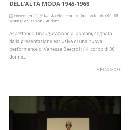
DELL’ALTA MODA 1945-1968
November 29, 2014
celeste.priore@unibo.it
Off
Writing For Fashion /Studenti
Aspettando l’inaugurazione di domani, segnata
dalla presentazione esclusiva di una nuova
performance di Vanessa Beecroft («il corpo di 30
donne...
+ READ MORE