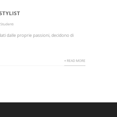
STYLIST
/Studenti
ti dalle proprie passioni, decidono di
+ READ MORE