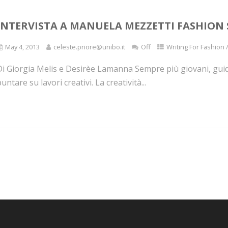
INTERVISTA A MANUELA MEZZETTI FASHION 
May 4, 2013
celeste.priore@unibo.it
Off
Writing For Fashion 
Di Giorgia Melis e Desirèe Lamanna Sempre più giovani, guida
untare su lavori creativi. La creatività...