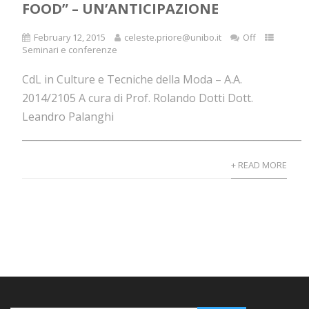
FOOD” – UN’ANTICIPAZIONE
February 12, 2015
celeste.priore@unibo.it
Off
Seminari e conferenze
CdL in Culture e Tecniche della Moda – A.A.
2014/2105 A cura di Prof. Rolando Dotti Dott.
Leandro Palanghi
____________________________________________________________.
+ READ MORE