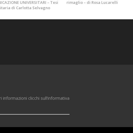
CAZIONE UNIVERSITARI – Tesi
rimaglio – di Rosa Lucarelli
itaria di Carlotta Selvagno
ri informazioni clicchi sull’informativa
zed third-party