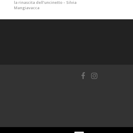
la rinascita dell’uncinetto – Silvia
Mangiavacca