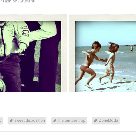
c
sweet disposition
the temper trap
ZoneModa