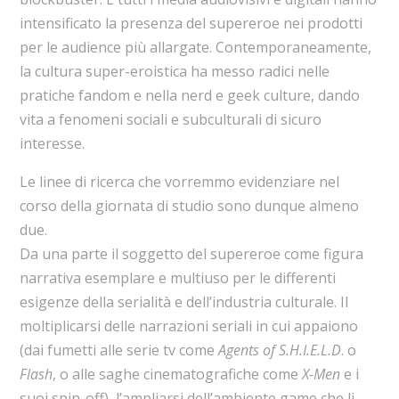
intensificato la presenza del supereroe nei prodotti
per le audience più allargate. Contemporaneamente,
la cultura super-eroistica ha messo radici nelle
pratiche fandom e nella nerd e geek culture, dando
vita a fenomeni sociali e subculturali di sicuro
interesse.
Le linee di ricerca che vorremmo evidenziare nel
corso della giornata di studio sono dunque almeno
due.
Da una parte il soggetto del supereroe come figura
narrativa esemplare e multiuso per le differenti
esigenze della serialità e dell’industria culturale. Il
moltiplicarsi delle narrazioni seriali in cui appaiono
(dai fumetti alle serie tv come
Agents of S.H.I.E.L.D
. o
Flash
, o alle saghe cinematografiche come
X-Men
e i
suoi spin-off), l’ampliarsi dell’ambiente game che li