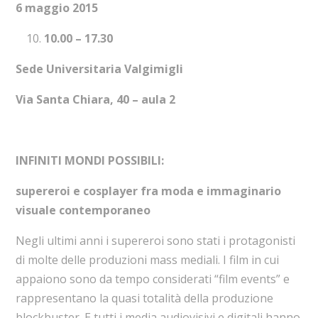
6 maggio 2015
10.00 – 17.30
Sede Universitaria Valgimigli
Via Santa Chiara, 40 – aula 2
INFINITI MONDI POSSIBILI:
supereroi e cosplayer fra moda e immaginario
visuale contemporaneo
Negli ultimi anni i supereroi sono stati i protagonisti
di molte delle produzioni mass mediali. I film in cui
appaiono sono da tempo considerati “film events” e
rappresentano la quasi totalità della produzione
blockbuster. E tutti i media audiovisivi e digitali hanno