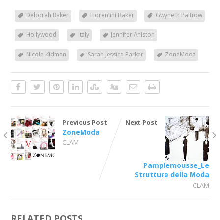
Deborah Baker
Fiorentini Baker
Gwyneth Paltrow
Hollywood
Italy
Jennifer Aniston
Nicole Kidman
Sarah Jessica Parker
ZoneModa
Previous Post
Next Post
ZoneModa
CLAM
Pamplemousse_Le
Strutture della Moda
CLAM
RELATED POSTS