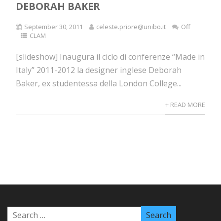
DEBORAH BAKER
September 30, 2011
celeste.priore@unibo.it
Off
CLAM
[slideshow] Inaugura il ciclo di conferenze “Made in
Italy” 2011-2012 la designer inglese Deborah
Baker, ex studentessa della London College...
+ READ MORE